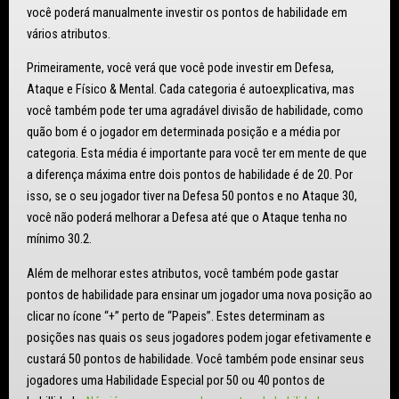
você poderá manualmente investir os pontos de habilidade em
vários atributos.
Primeiramente, você verá que você pode investir em Defesa,
Ataque e Físico & Mental. Cada categoria é autoexplicativa, mas
você também pode ter uma agradável divisão de habilidade, como
quão bom é o jogador em determinada posição e a média por
categoria. Esta média é importante para você ter em mente de que
a diferença máxima entre dois pontos de habilidade é de 20. Por
isso, se o seu jogador tiver na Defesa 50 pontos e no Ataque 30,
você não poderá melhorar a Defesa até que o Ataque tenha no
mínimo 30.2.
Além de melhorar estes atributos, você também pode gastar
pontos de habilidade para ensinar um jogador uma nova posição ao
clicar no ícone “+” perto de “Papeis”. Estes determinam as
posições nas quais os seus jogadores podem jogar efetivamente e
custará 50 pontos de habilidade. Você também pode ensinar seus
jogadores uma Habilidade Especial por 50 ou 40 pontos de