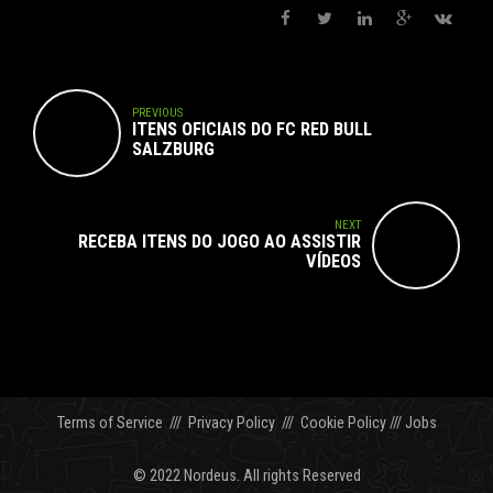
PREVIOUS
ITENS OFICIAIS DO FC RED BULL
SALZBURG
NEXT
RECEBA ITENS DO JOGO AO ASSISTIR
VÍDEOS
Terms of Service
///
Privacy Policy
///
Cookie Policy
///
Jobs
© 2022 Nordeus. All rights Reserved