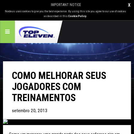
IMPORTANT NOTICE
X
Nordeus uses cookies to give you the best experience. By using this site you agree to our use of cookies
as described in this
Cookie Policy
.
COMO MELHORAR SEUS
JOGADORES COM
TREINAMENTOS
setembro 20, 2013