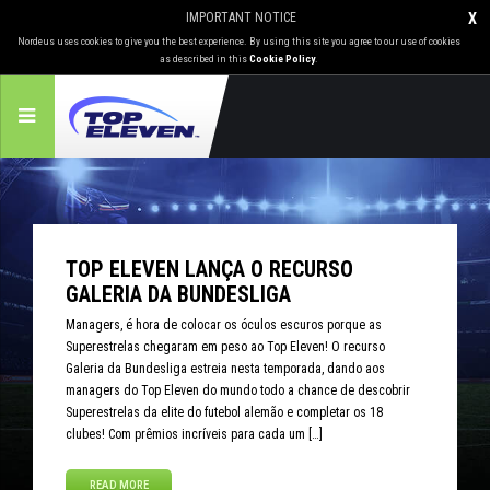
IMPORTANT NOTICE
X
Nordeus uses cookies to give you the best experience. By using this site you agree to our use of cookies
as described in this
Cookie Policy
.
TOP ELEVEN LANÇA O RECURSO
GALERIA DA BUNDESLIGA
Managers, é hora de colocar os óculos escuros porque as
Superestrelas chegaram em peso ao Top Eleven! O recurso
Galeria da Bundesliga estreia nesta temporada, dando aos
managers do Top Eleven do mundo todo a chance de descobrir
Superestrelas da elite do futebol alemão e completar os 18
clubes! Com prêmios incríveis para cada um […]
READ MORE