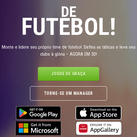
DE
FUTEBOL!
Monte e lidere seu próprio time de futebol. Defina as táticas e leve seu
clube à glória – AGORA EM 3D!
JOGUE DE GRAÇA
TORNE-SE UM MANAGER