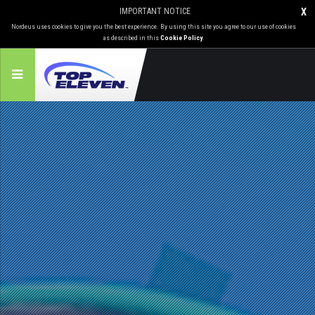
IMPORTANT NOTICE
X
Nordeus uses cookies to give you the best experience. By using this site you agree to our use of cookies
as described in this
Cookie Policy
.