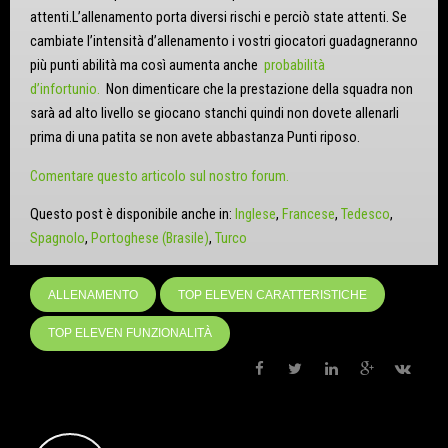
attenti.L’allenamento porta diversi rischi e perciò state attenti. Se
cambiate l’intensità d’allenamento i vostri giocatori guadagneranno
più punti abilità ma così aumenta anche
probabilità
d’infortunio.
Non dimenticare che la prestazione della squadra non
sarà ad alto livello se giocano stanchi quindi non dovete allenarli
prima di una patita se non avete abbastanza Punti riposo.
Comentare questo articolo sul nostro forum.
Questo post è disponibile anche in:
Inglese
Francese
Tedesco
Spagnolo
Portoghese (Brasile)
Turco
ALLENAMENTO
TOP ELEVEN CARATTERISTICHE
TOP ELEVEN FUNZIONALITÀ