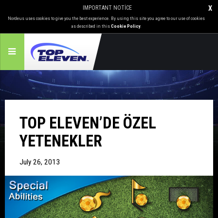
IMPORTANT NOTICE
X
Nordeus uses cookies to give you the best experience. By using this site you agree to our use of cookies
as described in this
Cookie Policy
.
TOP ELEVEN’DE ÖZEL
YETENEKLER
July 26, 2013