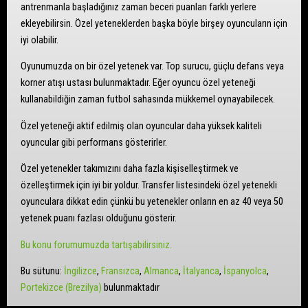
antrenmanla başladığınız zaman beceri puanları farklı yerlere
ekleyebilirsin. Özel yeteneklerden başka böyle birşey oyuncuların için
iyi olabilir.
Oyunumuzda on bir özel yetenek var. Top surucu, güçlu defans veya
korner atışı ustası bulunmaktadır. Eğer oyuncu özel yeteneği
kullanabildiğin zaman futbol sahasında mükkemel oynayabilecek.
Özel yeteneği aktif edilmiş olan oyuncular daha yüksek kaliteli
oyuncular gibi performans gösterirler.
Özel yetenekler takımızını daha fazla kişiselleştirmek ve
özelleştirmek için iyi bir yoldur. Transfer listesindeki özel yetenekli
oyunculara dikkat edin çünkü bu yetenekler onların en az 40 veya 50
yetenek puanı fazlası olduğunu gösterir.
Bu konu forumumuzda tartışabilirsiniz.
Bu sütunu:
İngilizce
Fransızca
Almanca
İtalyanca
İspanyolca
Portekizce (Brezilya)
bulunmaktadır