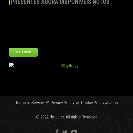
PRESENTES AGORA DISPONÍVEIS NO IOS
Nós estamos felizes em anunciar que a versão para iOS do jogo
recebeu mais uma novidade. Se você já jogou na versão do Top
Eleven para computadores, você conhece esta opção do jogo. Para
todos os nossos jogadores que somente jogam Top Eleven no iOS
ou que são novos na versão para celulares do jogo, […]
READ MORE
jan
08
2013
Terms of Service
///
Privacy Policy
///
Cookie Policy
///
Jobs
© 2022 Nordeus. All rights Reserved