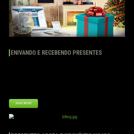
ENIVANDO E RECEBENDO PRESENTES
Se por um lado o objetivo principal do Top Eleven é competir e
ganhar de outros managers, por outro também há a possibilidade
de os times ajudarem e torcerem uns pelos outros. Uma das
formas de fazer isto é enviando presentes! Ao entrar na Loja do
Clube e visitar o menu “Presentes”, você verá os […]
READ MORE
jun
14
2013