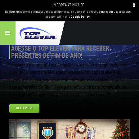
IMPORTANT NOTICE
X
Nordeus uses cookies to give you the best experience. By using this site you agree to our use of cookies
as described in this
Cookie Policy
.
ACESSE O TOP ELEVEN PARA RECEBER
PRESENTES DE FIM DE ANO!
É chegado o momento para espalhar a magia desta época do ano!
A partir de hoje, cada manager que acessar o jogo receberá um
presente especial, seja como Intensificadores ou Tokens. Isto vale
para as versões do Top Eleven para móveis ou para computadores
e você poderá receber um presente todos os dias até 2 […]
READ MORE
dez
24
2013