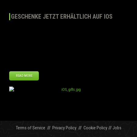
GESCHENKE JETZT ERHÄLTLICH AUF IOS
Wir freuen uns, euch mitteilen zu können, dass die iOS Version des
Spiel ein neues Update erhalten hat. Falls ihr schon die Desktop-
Version von Top Eleven gespielt habt, wird euch unser Geschenke-
Feature schon bekannt sein. Für alle unsere Spieler, die Top Eleven
nur über iOS gespielt haben oder neu sind, haben wir ein kleines
Schritt-für-Schritt-Tutorial zusammengelegt, […]
READ MORE
Jan
08
2013
Terms of Service
///
Privacy Policy
///
Cookie Policy
///
Jobs