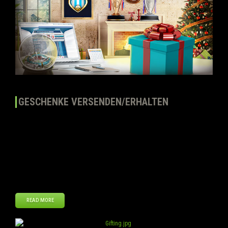
GESCHENKE VERSENDEN/ERHALTEN
Während der Hauptfokus von Top Eleven auf dem Wettbewerb und
das Gewinnen gegen andere Manager liegt, ist es auch möglich
andere Teams zu unterstützen und sich gegenseitig zu helfen. Eine
der grundlegenden Methoden das zu tun ist das Versenden von
Geschenken! Wenn man den Vereinsshop betritt und in das
„Geschenke“ Menü geht, findet man vier […]
READ MORE
Jun
14
2013