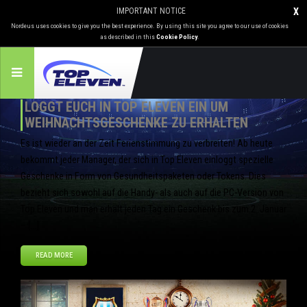
IMPORTANT NOTICE
X
Nordeus uses cookies to give you the best experience. By using this site you agree to our use of cookies
as described in this
Cookie Policy
.
LOGGT EUCH IN TOP ELEVEN EIN UM
WEIHNACHTSGESCHENKE ZU ERHALTEN
Es ist wieder an der Zeit Ferienstimmung zu verbreiten! Ab heute
bekommt jeder Manager, der sich in Top Eleven einloggt spezielle
Geschenke in Form von Gesundheitspaketen oder Tokens. Dies
bezieht sich sowohl auf die Handy- als auch auf die PC-Version von
Top Eleven und man erhält jeden Tag ein Geschenk bis zum 2. Januar
– […]
READ MORE
Dez
24
2013