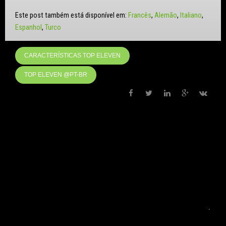
Este post também está disponível em:
Francês
Alemão
Italiano
Espanhol
Turco
CARACTERÍSTICAS TOP ELEVEN
TOP ELEVEN @PT-BR
LEAVE A REPLY
Your email address will not be published. Required fields are marked
*
Comment
*
Name *