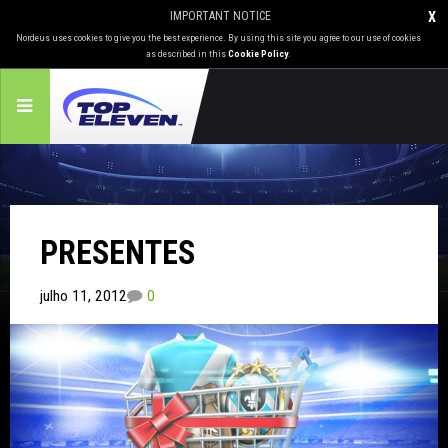
IMPORTANT NOTICE
X
Nordeus uses cookies to give you the best experience. By using this site you agree to our use of cookies
as described in this
Cookie Policy
.
PRESENTES
julho 11, 2012
0