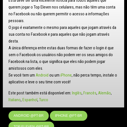
Esta deve ser uma excelente notícia para todos aqueles que
querem jogar o Top Eleven nos celulares, mas não têm uma conta
no Facebook ou não querem permitir o acesso a informações
pessoais.
O jogo é exatamente o mesmo para aqueles que jogam através da
sua conta no Facebook e para aqueles que não jogam através
desta.
A única diferença entre estas duas formas de fazer o login é que
sem o Facebook os usuários não podem ver os seus amigos do
Facebook na lista, o que significa que eles não podem jogar
amistosos com eles.
Se você tem um
Android
ou um
iPhone
, não perca tempo, instale o
aplicativo e leve o seu time com você!
Este post também está disponível em:
Inglês
Francês
Alemão
Italiano
Espanhol
Turco
ANDROID @PT-BR
IPHONE @PT-BR
TOP ELEVEN @PT-BR