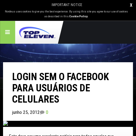
IMPORTANT NOTICE
X
Nordeus uses cookies to give you the best experience. By using this site you agree to our use of cookies
as described in this
Cookie Policy
.
LOGIN SEM O FACEBOOK
PARA USUÁRIOS DE
CELULARES
junho 25, 2012
0