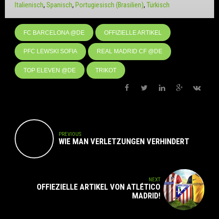
Italienisch
Spanisch
Portugiesisch (Brasilien)
Türkisch
FC BARCELONA @DE
OFFIZIELLE ARTIKEL
PFC LEWSKI SOFIA
REAL MADRID CF @DE
TOP ELEVEN @DE
TRIKOT
PREVIOUS
WIE MAN VERLETZUNGEN VERHINDERT
NEXT
OFFIEZIELLE ARTIKEL VON ATLÉTICO
MADRID!