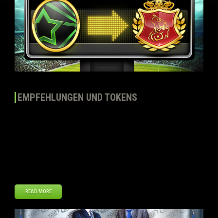
EMPFEHLUNGEN UND TOKENS
Liebe Manager, Wie ihr schon wisst, gibt es viele Wege Tokens im
Spiel zu verdienen. Heute schauen wir uns Empfehlungen an, oder
mit anderen Worten: wie man Tokens verdienen kann indem man
Freunde zu Top Eleven einlädt. Was sind also Empfehlungen?
Empfehlungen sind Freunde, die durch deine Einladung anfangen
Top Eleven zu spielen, und welche […]
READ MORE
Sep
12
2014