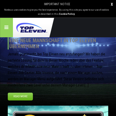
IMPORTANT NOTICE
X
Nordeus uses cookies to give you the best experience. By using this site you agree to our use of cookies
as described in this
Cookie Policy
.
EINE NEUE MANNSCHAFT IN TOP ELEVEN
ÜBERNEHMEN
Jemals gewünscht, bei Top Eleven neu anzufangen? Wir haben die
perfekte Lösung für dich! In dieser Woche reden über das Feature,
welches dir erlaubt eine neue Mannschaft zu übernehmen – Top
Eleven Job Center. Alle Vereine, die nach einem Manager suchen,
werden im Manager-Menü aufgeführt. Diese Vereine befinden sich
mindestens zwei Level unter deinem Manager-Level […]
READ MORE
Sep
29
2014