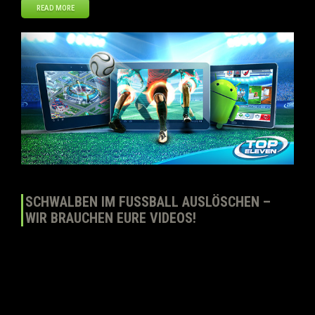
READ MORE
Jul
08
2014
SCHWALBEN IM FUSSBALL AUSLÖSCHEN – W
IR BRAUCHEN EURE VIDEOS!
Liebe Top Eleven Gemeinschaft, Wir haben ein neues und
interessantes Projekt, dass wir euch als Teil der WM ankündigen
wollen. Top Eleven wird SCWALBEN im Fußball für immer
ausradieren. Zu viele Spieler betrügen und simulieren im Fußball. In
diesem Sommer, werden wir SCHWALBEN für immer