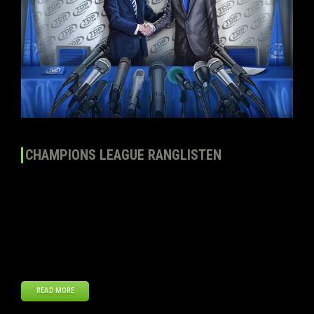
CHAMPIONS LEAGUE RANGLISTEN
Liebe Manager, In dieser Woche bringen wir euch einen Artikel zur
Champions League in Top Eleven. In jeder Saison erhalten wir viele
Anfragen von Managern, die sich nicht sicher sind, wie genau das
System in der Champions League aussieht. Also was sind die
Kriterien, um einen Gleichstand zu lösen? Und wie funktionieren sie?
Die Champions […]
READ MORE
Jul
11
2014