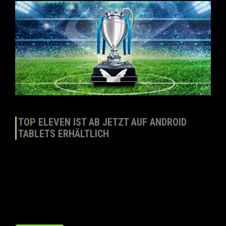
TOP ELEVEN IST AB JETZT AUF ANDROID
TABLETS ERHÄLTLICH
Wir freuen uns euch mitteilen zu können, dass ihr jetzt Top Eleven
auch auf Android Tablets spielen könnt. Geht einfach auf die Google
Play Seite und ladet es euch kostenlos! Vergiss nicht, wenn du dein
in-game Profil mit Facebook verbindest, wirst du mit derselben
Mannschaft auf iOS, Android und Rechnern spielen können, dank
unserer plattformübergreifender […]