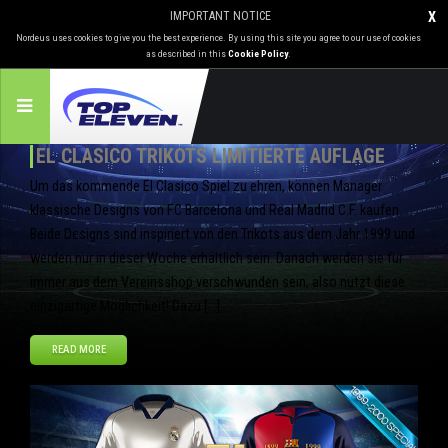
IMPORTANT NOTICE
X
Nordeus uses cookies to give you the best experience. By using this site you agree to our use of cookies
as described in this
Cookie Policy
.
EL CLASICO TRIKOTS LIMITIERTE AUFLAGE
Um das kommende El Clasico Spiel zu ehren, können Manager
klassische Designs von FC Barcelona und Real Madrid C.F. kaufen.
Beide Designs sind inspiriert von den Trikots aus dem Jahr 1999 und
werden nur in dieser Woche erhältlich sein. Danach werden sie für
immer aus dem Vereinsshop verschwunden sein, also nutzt diese
einzigartige Möglichkeit! Dazu […]
READ MORE
Okt
21
2013