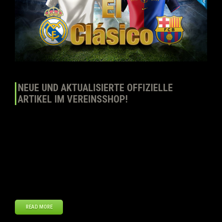
NEUE UND AKTUALISIERTE OFFIZIELLE
ARTIKEL IM VEREINSSHOP!
Ab heute können Manager in Top Eleven neue offizielle Artikel im
Vereinsshop im Spiel kaufen. Jedes Set von Artikeln von den neuen
Mannschaften, die wir vorstellen, kommt mit käuflichen Wappen,
Heim- und Auswärtstrikot, währen dei mit Sternchen “*” versehenen
auch mit einer dritten Trikotvariante kommen. Die neuen
vorgestellten Mannschaften sind (in alphabetischer Reihenfolge):
Chonburi FC * […]
READ MORE
Aug
29
2013