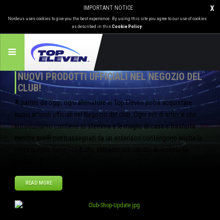
IMPORTANT NOTICE
X
Nordeus uses cookies to give you the best experience. By using this site you agree to our use of cookies
as described in this
Cookie Policy
.
NUOVI PRODOTTI UFFICIALI NEL NEGOZIO DEL
CLUB!
A partire da oggi, ogni allenatore in Top Eleven potrà acquistare
nuovi articoli ufficiali nel Negozio del club. Ogni set di articoli che
introduciamo contiene lo stemma e le maglie di casa e trasferta
mentre quelli contrassegnati da un asterisco contengono anche la
terza maglia. Ecco i club che abbiamo introdotto di recente (in
ordine […]
READ MORE
Ago
29
2013