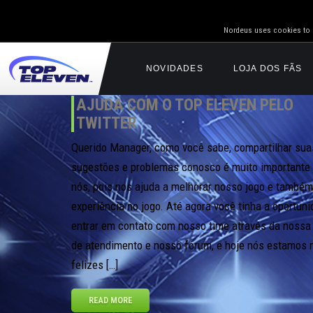
Nordeus uses cookies to g
NOVIDADES
LOJA DOS FÃS
AJUDA COM O TOP ELEVEN PELO
TWITTER
Querido Manager, como você sabe, compartilhar suas
sugestões e problemas conosco é muito importante
nós, pois nos ajuda a melhorar nosso jogo e també
experiência no jogo. Até agora você tinha a oportun
entrar em contato com nosso time através da nossa 
de atendimento e nosso fórum, e hoje nós estamos 
felizes […]
READ MORE