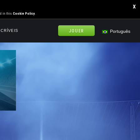
X
d in this
Cookie Policy
.
NCRÍVEIS
JOUER
Português