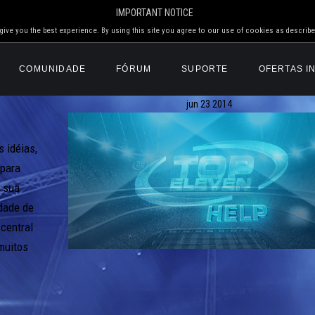
IMPORTANT NOTICE
ive you the best experience. By using this site you agree to our use of cookies as describe
COMUNIDADE
FÓRUM
SUPORTE
OFERTAS I
jun
23
2014
 idéias,
 para
m sua
idade de
central
muitos