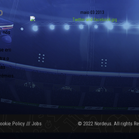
O
maio
03
2013
, nós
-se em
tra o
ias
rêmios.
ookie Policy
///
Jobs
© 2022 Nordeus. All rights R