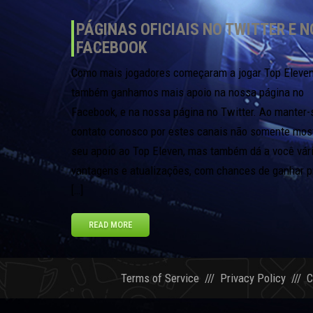
PÁGINAS OFICIAIS NO TWITTER E N
FACEBOOK
Como mais jogadores começaram a jogar Top Eleven
também ganhamos mais apoio na nossa página no
Facebook, e na nossa página no Twitter. Ao manter
contato conosco por estes canais não somente mos
seu apoio ao Top Eleven, mas também dá a você vár
vantagens e atualizações, com chances de ganhar p
[…]
READ MORE
Terms of Service
///
Privacy Policy
///
C