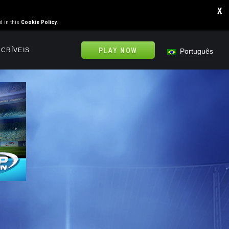
X
d in this
Cookie Policy
.
NCRÍVEIS
PLAY NOW
Português