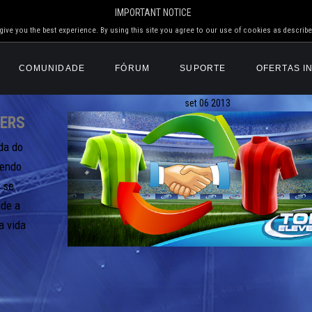
IMPORTANT NOTICE
ive you the best experience. By using this site you agree to our use of cookies as describe
COMUNIDADE
FÓRUM
SUPORTE
OFERTAS I
set
06
2013
ERS
da do
zendo
 se
ade a
a vida