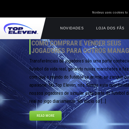
Nordeus uses cookies to g
NOVIDADES
LOJA DOS FÃS
COMO COMPRAR E VENDER SEUS
JOGADORES PARA OUTROS MANAG
Transferências de jogadores são uma parte conheci
futebol da vida real, gerando novas manchetes e fa
com que o mundo do futebol se anime, se zangue ou
apaixone. No Top Eleven, nós damos esta oportunid
nossos jogadores de simular esta parte do futebol d
real no jogo diariamente. No início só […]
READ MORE