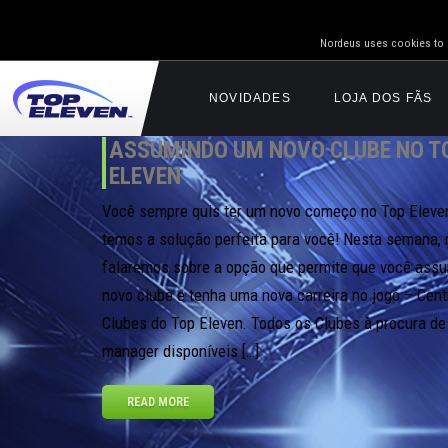
Nordeus uses cookies to g
NOVIDADES
LOJA DOS FÃS
ASSUMINDO UM NOVO CLUBE NO T
ELEVEN
Você sempre quis ter um novo começo no Top Eleve
temos a solução perfeita para você! Nesta semana,
falaremos sobre a opção que permite que você ass
novo clube e tenha uma nova carreira no jogo – Cent
Clubes do Top Eleven. Todos os Clubes à procura d
manager disponíveis […]
READ MORE