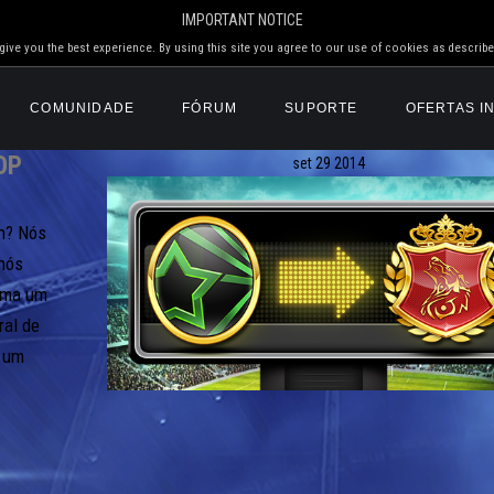
IMPORTANT NOTICE
ive you the best experience. By using this site you agree to our use of cookies as describe
COMUNIDADE
FÓRUM
SUPORTE
OFERTAS I
OP
set
29
2014
n? Nós
 nós
uma um
ral de
e um