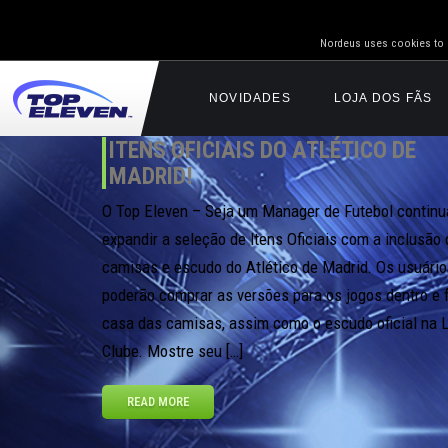
Nordeus uses cookies to g
NOVIDADES
LOJA DOS FÃS
ITENS OFICIAIS DO ATLÉTICO DE
MADRID!
O Top Eleven – Seja um Manager de Futebol continu
expandir a seleção de Itens Oficiais com a inclusão
camisas e escudo do Atlético de Madrid. Os usuári
poderão comprar as versões para os jogos dentro e 
casa das camisas, assim como o escudo oficial na L
Clube. Mostre seu […]
READ MORE