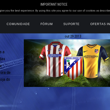
IMPORTANT NOTICE
ive you the best experience. By using this site you agree to our use of cookies as describe
COMUNIDADE
FÓRUM
SUPORTE
OFERTAS I
out
29
2013
a a
 das
os
fora de
oja do