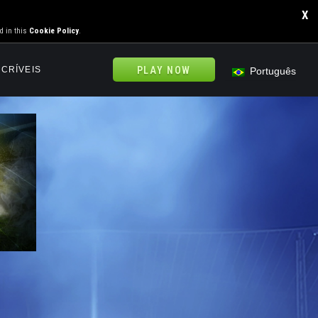
X
d in this
Cookie Policy
.
NCRÍVEIS
PLAY NOW
Português