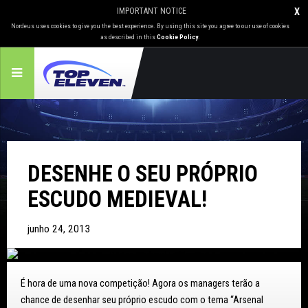
IMPORTANT NOTICE
X
Nordeus uses cookies to give you the best experience. By using this site you agree to our use of cookies
as described in this
Cookie Policy
.
DESENHE O SEU PRÓPRIO
ESCUDO MEDIEVAL!
junho 24, 2013
É hora de uma nova competição! Agora os managers terão a
chance de desenhar seu próprio escudo com o tema “Arsenal