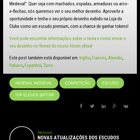
Medieval”. Quer seja com machados, espadas, armaduras ou arco-
e-flechas, nós queremos ver o seu melhor desenho. Aproveite a
oportunidade e tenha o seu próprio desenho exibido na Loja do
Clube como um escudo premium, com a chance de ganhar tokens!
Você pode encontrar informações sobre o tema e como enviar o
seu desenho no thread do nosso fórum oficial.
Este post também está disponível em:
Inglês
Francês
Alemão
Italiano
Espanhol
Turco
ARSENAL MEDIEVAL
COMPETIÇÃO
ESCUDO
TOP ELEVEN @PT-BR
PREVIOUS
NOVAS ATUALIZAÇÕES DOS ESCUDOS