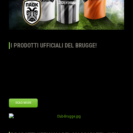
I PRODOTTI UFFICIALI DEL BRUGGE!
Top Eleven – Diventa un allenatore continua ad espandere la linea di
Prodotti ufficiali aggiungendo le maglie e lo stemma di Brugge. Gli
allenatori possono acquistare la maglia di casa e di trasferta
nonché la terza maglia e lo stemma ufficiale al Negozio del club.
Dimostrate il vostro sostegno a una delle squadre più importanti
[…]
READ MORE
Gen
30
2014