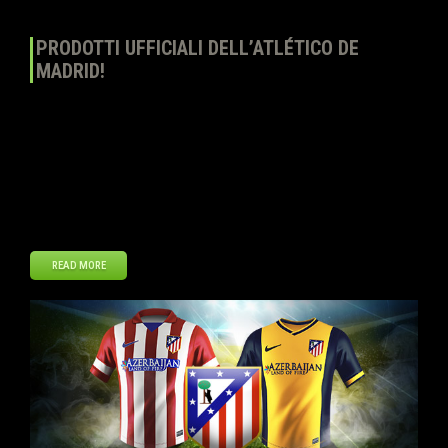
PRODOTTI UFFICIALI DELL’ATLÉTICO DE
MADRID!
Top Eleven – Diventa un allenatore continua ad espandere la linea di
Prodotti ufficiali aggiungendo le maglie e lo stemma dell’Atlético de
Madrid. Gli allenatori possono acquistare la maglia di casa e di
trasferta nonché lo stemma ufficiale al Negozio del club.
Dimostrate il vostro sostegno a una delle squadre più importanti di
Spagna. Questa […]
READ MORE
Ott
29
2013