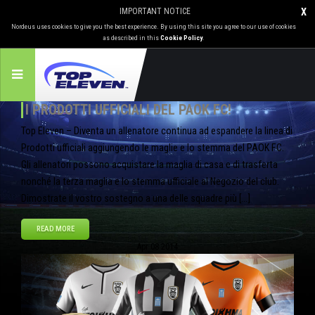
IMPORTANT NOTICE
X
Nordeus uses cookies to give you the best experience. By using this site you agree to our use of cookies
as described in this
Cookie Policy
.
I PRODOTTI UFFICIALI DEL PAOK FC!
Top Eleven – Diventa un allenatore continua ad espandere la linea di
Prodotti ufficiali aggiungendo le maglie e lo stemma del PAOK FC.
Gli allenatori possono acquistare la maglia di casa e di trasferta
nonché la terza maglia e lo stemma ufficiale al Negozio del club.
Dimostrate il vostro sostegno a una delle squadre più […]
READ MORE
Apr
08
2014