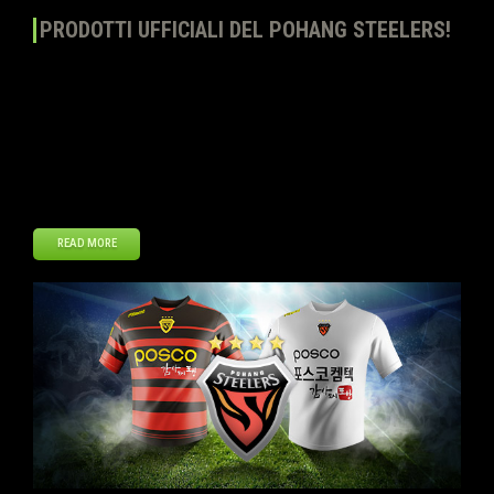
PRODOTTI UFFICIALI DEL POHANG STEELERS!
Top Eleven – Diventa un allenatore continua ad espandere la linea di
Prodotti ufficiali aggiungendo le maglie e lo stemma del Pohang
Steelers. Gli allenatori possono acquistare la maglia di casa e di
trasferta nonché lo stemma ufficiale al Negozio del club.
Dimostrate il vostro sostegno a una delle squadre più affermate in
Corea del […]
READ MORE
Nov
15
2013