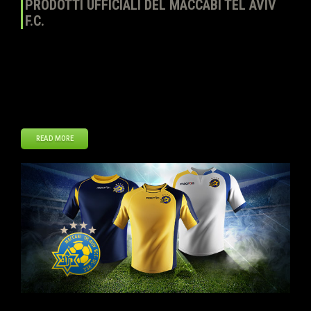
PRODOTTI UFFICIALI DEL MACCABI TEL AVIV
F.C.
Top Eleven – Diventa un allenatore continua ad espandere la linea di
Prodotti ufficiali aggiungendo le maglie e lo stemma del Maccabi
Tel Aviv F.C. Gli allenatori possono acquistare la maglia di casa e di
trasferta nonché la terza maglia e lo stemma ufficiale al Negozio
del club. Dimostrate il vostro sostegno a una delle […]
READ MORE
Nov
20
2013