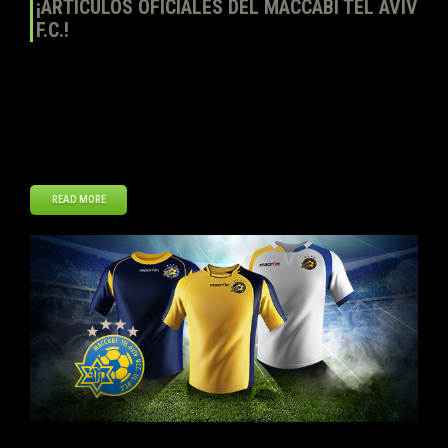
¡ARTÍCULOS OFICIALES DEL MACCABI TEL AVIV
F.C.!
Top Eleven – Sé un Mánager de Fútbol continúa ampliando su
selección de artículos oficiales con la inclusión del escudo y
equipación oficial del Maccabi Tel Aviv F.C. Los jugadores podrán
comprar la primera, segunda y tercera equipación a la vez, así como
el escudo oficial en la Tienda del Club de Top Eleven. ¡Muestra […]
READ MORE
Nov
20
2013