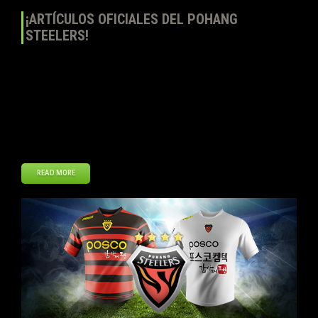
¡ARTÍCULOS OFICIALES DEL POHANG
STEELERS!
Top Eleven – Sé un Mánager de Fútbol continúa ampliando su
selección de artículos oficiales con la inclusión del escudo y
equipación oficial del Pohang Steelers. Los jugadores podrán
comprar la primera y segunda equipación a la vez, así como el
escudo oficial en la Tienda del Club de Top Eleven. ¡Muestra tu
apoyo a […]
READ MORE
Nov
15
2013