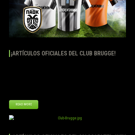
¡ARTÍCULOS OFICIALES DEL CLUB BRUGGE!
Top Eleven – Sé un Mánager de Fútbol continúa ampliando su
selección de artículos oficiales con la inclusión del escudo y
equipación oficial del club Brugge. Los jugadores podrán comprar la
primera, segunda y tercera equipación a la vez, así como el escudo
oficial en la Tienda del Club de Top Eleven. ¡Muestra tu apoyo […]
READ MORE
Ene
30
2014