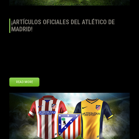
¡ARTÍCULOS OFICIALES DEL ATLÉTICO DE
MADRID!
Top Eleven – Sé un Mánager de Fútbol continúa ampliando su
selección de artículos oficiales con la inclusión del escudo y las
camisetas oficiales del Atlético de Madrid. Los jugadores podrán
comprar la primera y segunda equipación a la vez, así como el
escudo oficial en la Tienda del Club de Top Eleven. ¡Muestra tu […]
READ MORE
Oct
29
2013