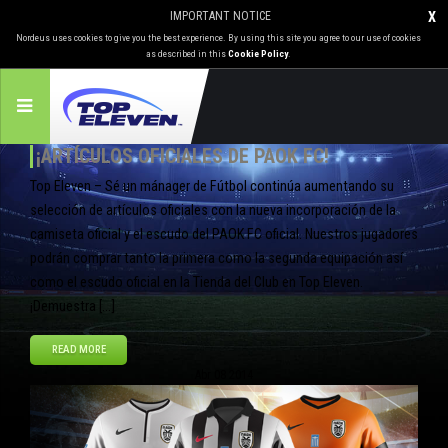
IMPORTANT NOTICE
X
Nordeus uses cookies to give you the best experience. By using this site you agree to our use of cookies
as described in this
Cookie Policy
.
¡ARTÍCULOS OFICIALES DE PAOK FC!
Top Eleven – Sé un mánager de Fútbol continúa aumentando su
selección de artículos oficiales con la nueva incorporación de la
camiseta oficial y el escudo del PAOK FC oficial. Nuestros jugadores
podrán comprar tanto la primera como la segunda equipación así
como el escudo oficial en la Tienda del Club en Top Eleven.
¡Demuestra […]
READ MORE
Abr
08
2014