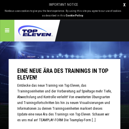
IMPORTANT NOTICE
X
Nordeus uses cookies to give you the best experience. By using this site you agree to our use of cookies
as described in this
Cookie Policy
.
EINE NEUE ÄRA DES TRAININGS IN TOP
ELEVEN!
Entdecke das neue Training von Top Eleven, das
Trainingseinheiten und der Vorbereitung auf Spieltage mehr Tiefe,
Abwechslung und Kontrolle verleiht! Von erweiterten Übungsarten
und Trainingsfortschritten bis hin zu neuen Visualisierungen und
Informationen zu deinen Trainingseinheiten markiert dieses
Update eine neue Ära des Trainings von Top Eleven. Schauen wir
es uns mal an! TEAMPLAY-FORM Die Teamplay-Form […]