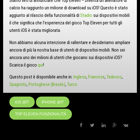
Siamo lieti di annunciare che Top Eleven – Diventa un allenatore di
calcio ha raggiunto un milione di download su iOS! Questo è stato
aggiunto al rilascio della funzionalità di
Stadio
sui dispositivi mobili
il che significa che l’esperienza del gioco Top Eleven per tutti gli
utenti iOS è stata migliorata.
Non abbiamo alcuna intenzione di rallentare e desideriamo ampliare
ancora di più la nostra base di utenti di dispositivi mobili. Non sei
ancora uno dei milioni di utenti che giocano sui dispositivi iOS?
Scarica il gioco
qui
!
Questo post è disponibile anche in:
Inglese
Francese
Tedesco
Spagnolo
Portoghese (Brasile)
Turco
IOS @IT
IPHONE @IT
TOP ELEVEN FUNZIONALITÀ