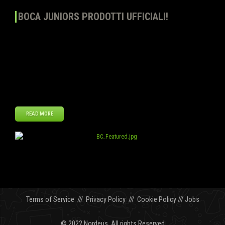
BOCA JUNIORS PRODOTTI UFFICIALI!
Top Eleven – Diventa un allenatore continua ad espandere la linea di
Prodotti ufficiali aggiungendo le maglie e lo stemma di Boca
Juniors. Gli allenatori possono acquistare la maglia di casa e di
trasferta nonché lo stemma ufficiale al Negozio del club. Mostrate
il vostro sostegno per una delle squadre più grandi di Argentina!
Questa è […]
READ MORE
Dic
28
2012
Terms of Service
///
Privacy Policy
///
Cookie Policy
///
Jobs
© 2022 Nordeus. All rights Reserved