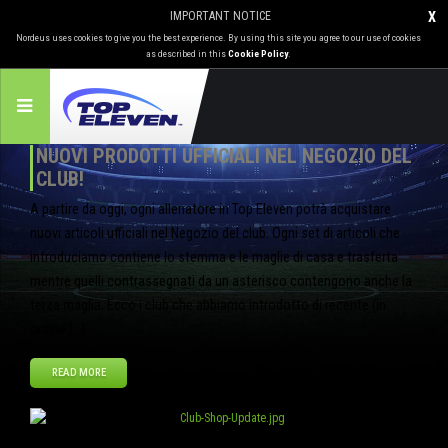
IMPORTANT NOTICE
X
Nordeus uses cookies to give you the best experience. By using this site you agree to our use of cookies
as described in this
Cookie Policy
.
NUOVI PRODOTTI UFFICIALI NEL NEGOZIO DEL
CLUB!
A partire da oggi, ogni allenatore in Top Eleven potrà acquistare
nuovi articoli ufficiali nel Negozio del club. Ogni set di articoli che
introduciamo contiene lo stemma e le maglie di casa e trasferta
mentre quelli contrassegnati da un asterisco contengono anche la
terza maglia. Ecco i club che abbiamo introdotto di recente (in
ordine […]
READ MORE
Ago
29
2013