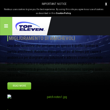
IMPORTANT NOTICE
X
Nordeus uses cookies to give you the best experience. By using this site you agree to our use of cookies
as described in this
Cookie Policy
.
MIGLIORAMENTO DI AMICHEVOLI
Una delle lamentele che sentiamo più spesso è quella riguardo le
partite amichevoli. Abbiamo impiegato un po’ di tempo per capire il
problema e per disegnare una soluzione e adesso stiamo lavorando
per implementarla e ci auguriamo che essa possa migliorare la
vostra esperienza di gioco! Prima di tutto, dobbiamo spiegare quale
sia lo scopo […]
READ MORE
Giu
27
2013