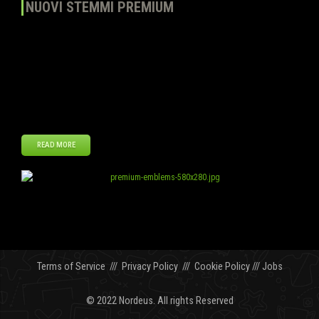
NUOVI STEMMI PREMIUM
Cari allenatori, i nostri concorsi “Crea la tua maglia e lo scudetto”
hanno avuto un grande numero di partecipanti e abbiamo deciso di
migliorare gli articoli che sono alla vostra disposizione nel nostro
Negozio del club. A partire da oggi, lanceremo nuovi disegni
premium nel nostro Negozio del Club. Stiamo preparando più di 20
stemmi […]
READ MORE
Giu
19
2013
Terms of Service
///
Privacy Policy
///
Cookie Policy
///
Jobs
© 2022 Nordeus. All rights Reserved