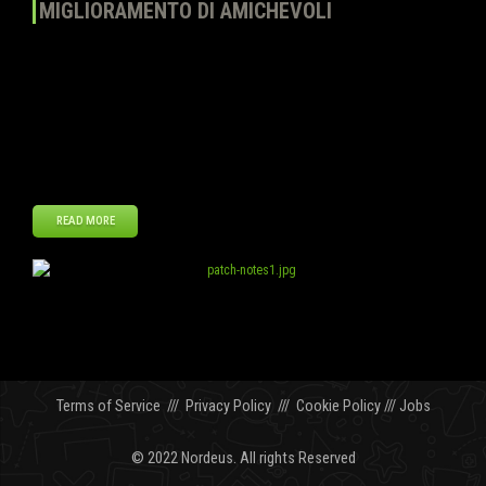
MIGLIORAMENTO DI AMICHEVOLI
Una delle lamentele che sentiamo più spesso è quella riguardo le
partite amichevoli. Abbiamo impiegato un po’ di tempo per capire il
problema e per disegnare una soluzione e adesso stiamo lavorando
per implementarla e ci auguriamo che essa possa migliorare la
vostra esperienza di gioco! Prima di tutto, dobbiamo spiegare quale
sia lo scopo […]
READ MORE
Giu
27
2013
Terms of Service
///
Privacy Policy
///
Cookie Policy
///
Jobs
© 2022 Nordeus. All rights Reserved