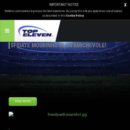
IMPORTANT NOTICE
X
Nordeus uses cookies to give you the best experience. By using this site you agree to our use of cookies
as described in this
Cookie Policy
.
SFIDATE MOURINHO IN UN’AMICHEVOLE!
All’inizio di quest’anno, abbiamo aggiunto José Mourinho come
amico a tutti i nostri manager, con la promessa che ci sarà la
possibilità di interagire con questa leggendaria icona del calcio.
Inoltre, con l’ultimo aggiornamento, abbiamo aggiunto anche una
nuova funzione. I Manager potranno sfidare Mourinho ad
un’amichevole e dimostrare le loro abilità come manager di […]
READ MORE
Nov
28
2013