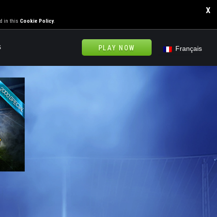
X
d in this
Cookie Policy
.
S
PLAY NOW
Français