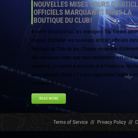
NOUVELLES MISES JOURS D’ARTIC
OFFICIELS MARQUANTS DANS LA
BOUTIQUE DU CLUB!
A partir d’aujourd’hui, les managers Top Eleven sero
mesure d’acheter les nouveaux articles officiels dan
Boutique du Club du jeu. Chaque ensemble d’élémen
des nouveaux clubs que nous présentons est livré a
emblème, un maillot à domicile et à l’extérieur, tandi
ceux marqués d’une « * » sont également fourni ave
troisième […]
READ MORE
Terms of Service
///
Privacy Policy
///
C