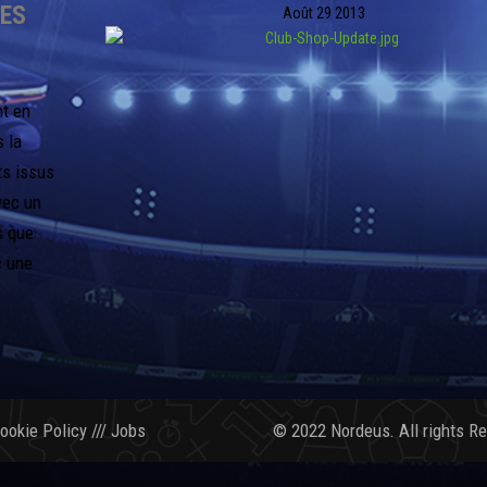
LES
Août
29
2013
nt en
s la
ts issus
vec un
s que
c une
ookie Policy
///
Jobs
© 2022 Nordeus. All rights R