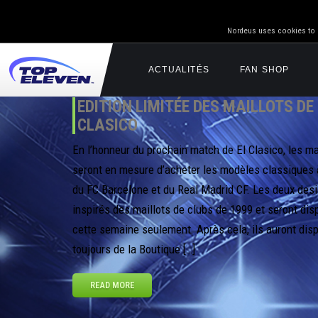
Nordeus uses cookies to g
ACTUALITÉS
FAN SHOP
EDITION LIMITÉE DES MAILLOTS DE 
CLASICO
En l’honneur du prochain match de El Clasico, les m
seront en mesure d’acheter les modèles classiques à
du FC Barcelone et du Real Madrid CF. Les deux des
inspirés des maillots de clubs de 1999 et seront dis
cette semaine seulement. Après cela, ils auront dis
toujours de la Boutique […]
READ MORE