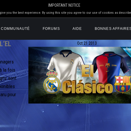
IMPORTANT NOTICE
ive you the best experience. By using this site you agree to our use of cookies as describe
COMMUNAUTÉ
FORUMS
AIDE
BONNES AFFAIRE
L’EL
Oct
21
2013
anagers
 la fois
igns sont
ponibles
paru pour