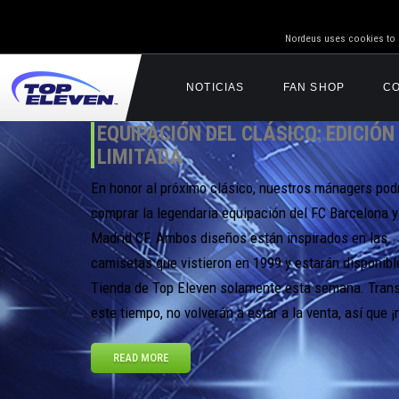
Nordeus uses cookies to g
NOTICIAS
FAN SHOP
C
EQUIPACIÓN DEL CLÁSICO: EDICIÓN
LIMITADA
En honor al próximo clásico, nuestros mánagers pod
comprar la legendaria equipación del FC Barcelona y
Madrid CF. Ambos diseños están inspirados en las
camisetas que vistieron en 1999 y estarán disponibl
Tienda de Top Eleven solamente esta semana. Trans
este tiempo, no volverán a estar a la venta, así que ¡
READ MORE