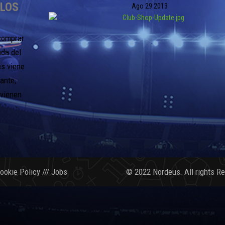
ULOS
Ago
29
2013
 comprar
nda del
es viene
ante,
 vienen
ookie Policy
///
Jobs
© 2022 Nordeus. All rights R