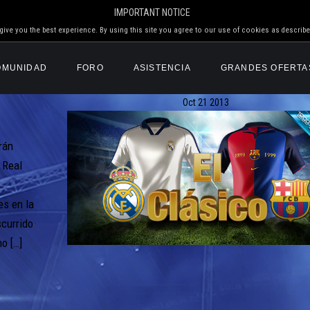
IMPORTANT NOTICE
ive you the best experience. By using this site you agree to our use of cookies as describe
OMUNIDAD
FORO
ASISTENCIA
GRANDES OFERTA
Oct
21
2013
rán
 Real
es en la
currido
no […]