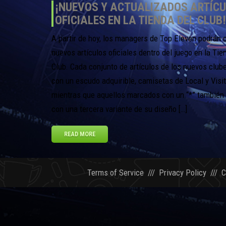
¡NUEVOS Y ACTUALIZADOS ARTÍC
OFICIALES EN LA TIENDA DEL CLUB!
A partir de hoy, los managers de Top Eleven podrán
nuevos artículos oficiales dentro del juego en la Tie
Club. Cada conjunto de artículos de los nuevos club
con un escudo adquirible, camisetas de Local y Visit
mientras que aquellos marcados con un “*” también
con una tercera variante de su diseño […]
READ MORE
Terms of Service
///
Privacy Policy
///
C