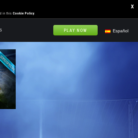
X
d in this
Cookie Policy
.
S
PLAY NOW
Español