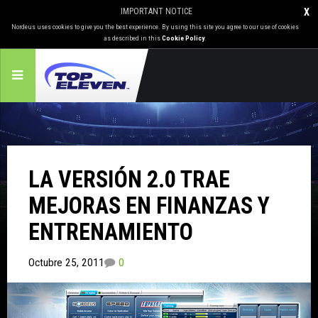
IMPORTANT NOTICE
X
Nordeus uses cookies to give you the best experience. By using this site you agree to our use of cookies
as described in this
Cookie Policy
.
LA VERSIÓN 2.0 TRAE
MEJORAS EN FINANZAS Y
ENTRENAMIENTO
Octubre 25, 2011
0