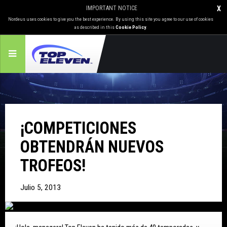
IMPORTANT NOTICE
X
Nordeus uses cookies to give you the best experience. By using this site you agree to our use of cookies
as described in this
Cookie Policy
.
¡COMPETICIONES
OBTENDRÁN NUEVOS
TROFEOS!
Julio 5, 2013