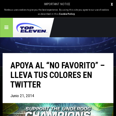
IMPORTANT NOTICE
X
Nordeus uses cookies to give you the best experience. By using this site you agree to our use of cookies
as described in this
Cookie Policy
.
APOYA AL “NO FAVORITO” –
LLEVA TUS COLORES EN
TWITTER
Junio 21, 2014