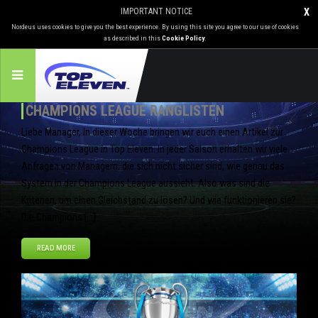
IMPORTANT NOTICE
X
Nordeus uses cookies to give you the best experience. By using this site you agree to our use of cookies
as described in this
Cookie Policy
.
CHAMPIONS LEAGUE RANGLISTEN
Liebe Manager, In dieser Woche bringen wir euch einen Artikel zur
Champions League in Top Eleven. In jeder Saison erhalten wir viele
Anfragen von Managern, die sich nicht sicher sind, wie genau das
System in der Champions League aussieht. Also was sind die
Kriterien, um einen Gleichstand zu lösen? Und wie funktionieren sie?
Die Champions […]
READ MORE
Jul
11
2014