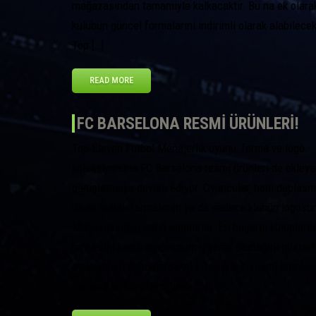
mağazasından tamamiyle kalkacaktır. Bu na ek olarak,
kulübün güncel formalarını indirimli olarak alabilecek
Top […]
READ MORE
FC BARSELONA RESMI ÜRÜNLERI!
Top Eleven Futbol Menajerlik oyunu, forma ve logo
koleksiyonuna FC Barselona resmi ürünleri de ekleye
genişletmeye devam ediyor. Oyuncular, hem deplas
de ev sahibi formalarını ya da sadece klübün logosu
Mağazasından satın alabilirler. En başarılı külüplerde
renklerini kendi maçlarında giyerek desteğini göster!
oyunumuzu daha gerçekçi kılması için resmi ürünler
seçeneklerine eklediğimiz […]