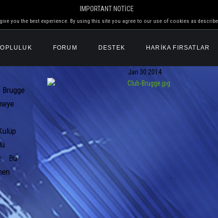
IMPORTANT NOTICE
ive you the best experience. By using this site you agree to our use of cookies as describe
TOPLULUK
FORUM
DESTEK
HARİKA FIRSATLAR
Jan
30
2014
b Brugge
tmeye
Kulüp
lü
er. Bu
nen