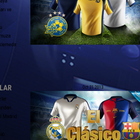
maya
arı ve
Bu
numuza
klemedir.
ALAR
Oct
21
2013
rler
lından
l Madrid
lüp