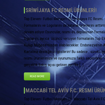
SRIWIJAYA FC RESMI ÜRÜNLERI!
Top Eleven- Futbol Menajeri Ol, Sriwijaya FC Resmi
Formalarını ve Logolarını da katarak ürünlerini arttır
devam ediyor.Oyuncular, resmi ev, deplasman formala
logolarını, ayrıca üçüncü versiyon formalarını Top E
Kulüp Mağaza’mizdan alabilecekler. Endonezya’nın 
Kartalına desteğinizi gösterin! Bu sadece , sürekli g
resmi ürünlerimize ve oyunumuza farklı seçenekler 
gerçeklik bakış açısı getiren ayrı bir […]
READ MORE
MACCABI TEL AVIV F.C. RESMI ÜRÜ
Top Eleven- Futbol Menajeri Ol- Maccabi Tel Aviv F