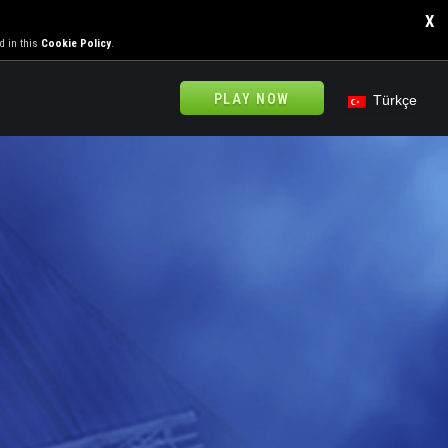
X
d in this
Cookie Policy
.
PLAY NOW
Türkçe