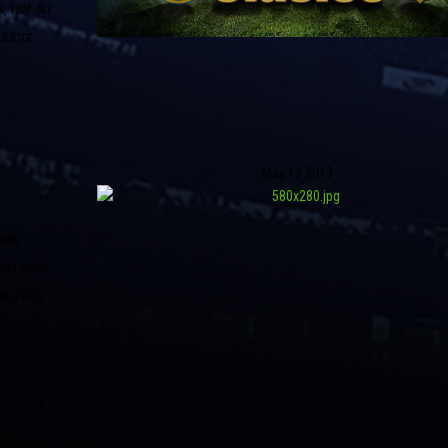
 her iki
siniz.
May
13
2013
rek
man hem
nu Klüp
n biri
 Bu,