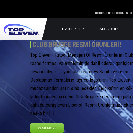
Nordeus uses cookies to g
HABERLER
FAN SHOP
CLUB BRUGGE RESMI ÜRÜNLERI!
Top Eleven- Futbol Menajeri Ol Resmi Ürünlerini Clu
resmi forması ve ambleminide dahil ederek genişle
devam ediyor. Oyuncular resmi Ev Sahibi ve resmi
Deplasman Formalarını ayrıca logolarını Top Eleven 
mağazasından satın alabilecekler. Belçika’nın en kök
kulüplerinden biri olan Club Brugge’e desteğini göst
dahada genişleyen Lisanslı Resmi Ürünlerimize ekle
başka bir […]
READ MORE