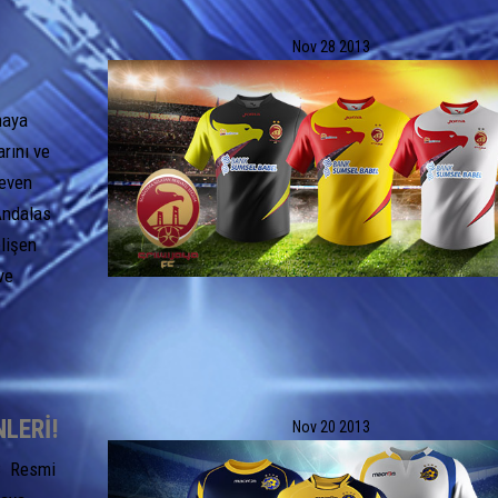
Nov
28
2013
maya
rını ve
leven
Andalas
elişen
ve
NLERI!
Nov
20
2013
.C Resmi