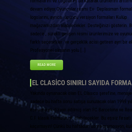
formalarını ve Logolarını da katarak ürünlerini arttır
devam ediyor.Oyuncular resmi Ev- Deplasman formal
logolarını, ayrıca üçüncü versiyon formaları Kulüp
mağazamızdan alabilecekler. Desteğinizi gösterin. 
sadece , sürekli gelişen resmi ürünlerimize ve oyu
farklı seçenekler ve gerçeklik acisi getiren ayrı bir e
Profesyonel olmanın yolu […]
READ MORE
EL CLASICO SINIRLI SAYIDA FORM
Yakında oynanacak olan EL Clasıco şerefine, menaje
sadece bu hafta sonu satışa sunulacak olan 1999 yı
esinlenerek dizayn edilmiş olan FC Barcelona ve Rea
C.F. klasik Formalarını, alabilecekler. Bu eşsiz fırsatı
kaçırmayın! Çünkü bu haftadan sonra promosyon, ku