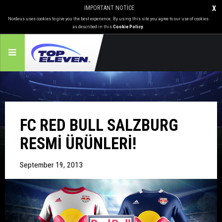
IMPORTANT NOTICE
X
Nordeus uses cookies to give you the best experience. By using this site you agree to our use of cookies
as described in this
Cookie Policy
.
FC RED BULL SALZBURG
RESMI ÜRÜNLERI!
September 19, 2013