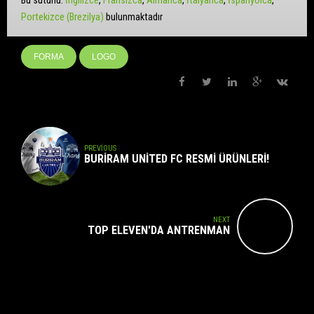
Bu sütunu:
İngilizce
Fransızca
Almanca
İtalyanca
İspanyolca
Portekizce (Brezilya)
bulunmaktadır
FORMA
LOGO
PREVIOUS
BURIRAM UNITED FC RESMI ÜRÜNLERI!
NEXT
TOP ELEVEN'DA ANTRENMAN