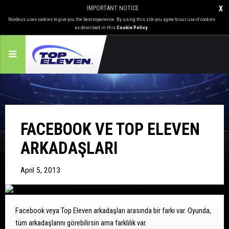
IMPORTANT NOTICE
X
Nordeus uses cookies to give you the best experience. By using this site you agree to our use of cookies
as described in this
Cookie Policy
.
FACEBOOK VE TOP ELEVEN
ARKADAŞLARI
April 5, 2013
Facebook veya Top Eleven arkadaşları arasında bir farkı var. Oyunda,
tüm arkadaşlarını görebilirsin ama farklılık var.