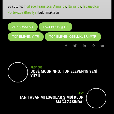
Bu sütunu:
İngilizce
Fransızca
Almanca
İtalyanca
İspanyolca
Portekizce (Brezilya)
bulunmaktadır
ARKADAŞLAR
FACEBOOK @TR
TOP ELEVEN @TR
TOP ELEVEN ÖZELLIKLERI @TR
PREVIOUS
JOSÉ MOURINHO, TOP ELEVEN'IN YENI
YÜZÜ
NEXT
FAN TASARIMI LOGOLAR ŞIMDI KLÜP
MAĞAZASINDA!