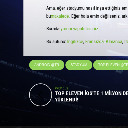
Ama, eğer stadyumu nasıl inşa ettiğiniz emi
bu
makalede
. Eğer hala emin değilseniz, ar
Burada
yorum yapabilirsiniz
.
Bu sütunu:
İngilizce
Fransızca
Almanca
İ
ANDROID @TR
STADYUM
TOP ELEVEN @T
PREVIOUS
TOP ELEVEN IOS'TE 1 MILYON D
YÜKLENDI!