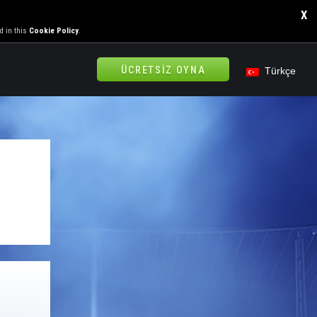
X
d in this
Cookie Policy
.
ÜCRETSIZ OYNA
Türkçe