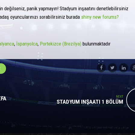
n değilseniz, panik yapmayın! Stadyum inşaatını denetlebilirsiniz
kadaş oyuncularınızı sorabilirsiniz burada
shiny new forums?
talyanca
İspanyolca
Portekizce (Brezilya)
bulunmaktadır
R
NEXT
EFA
STADYUM INŞAATI 1 BÖLÜM