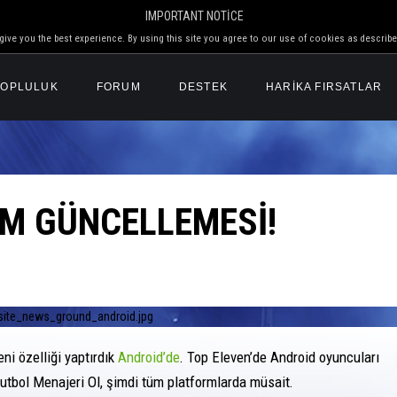
IMPORTANT NOTICE
ive you the best experience. By using this site you agree to our use of cookies as describe
TOPLULUK
FORUM
DESTEK
HARİKA FIRSATLAR
M GÜNCELLEMESI!
i özelliği yaptırdık
Android’de
. Top Eleven’de Android oyuncuları
utbol Menajeri Ol, şimdi tüm platformlarda müsait.