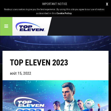
IMPORTANT NOTICE
X
Nordeus uses cookies to give you the best experience. By using this site you agree to our use of cookies
as described in this
Cookie Policy
.
TOP ELEVEN 2023
août 15, 2022