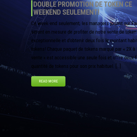
DOUBLE PROMOTION DE TOKEN CE
WEEKEND SEULEMENT!
Ce week-end seulement, les managers jouant sur F
seront en mesure de profiter de notre vente de token
exceptionnelle et d’obtenir deux fois le montant habi
tokens! Chaque paquet de tokens marqué par « 2X à 
vente » est accessible une seule fois et offre deux f
quantité de tokens pour son prix habituel. […]
READ MORE