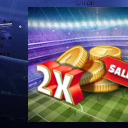
Oct
11
2013
acebook
s
tuel de
la
ois la