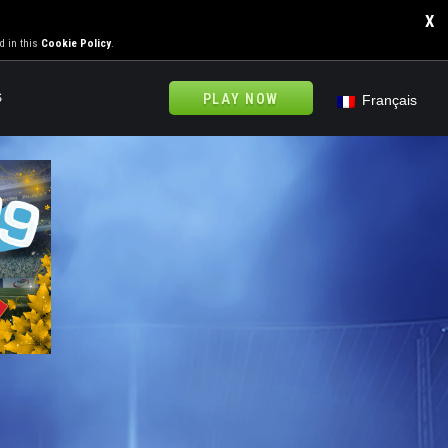
X
d in this
Cookie Policy
.
S
PLAY NOW
Français