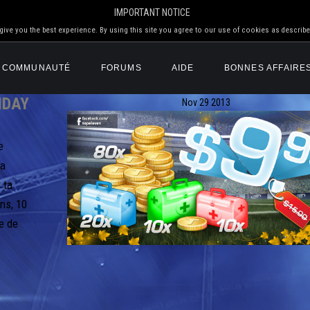
IMPORTANT NOTICE
ive you the best experience. By using this site you agree to our use of cookies as describe
COMMUNAUTÉ
FORUMS
AIDE
BONNES AFFAIRE
IDAY
Nov
29
2013
e
ia
 ta
ns, 10
e de