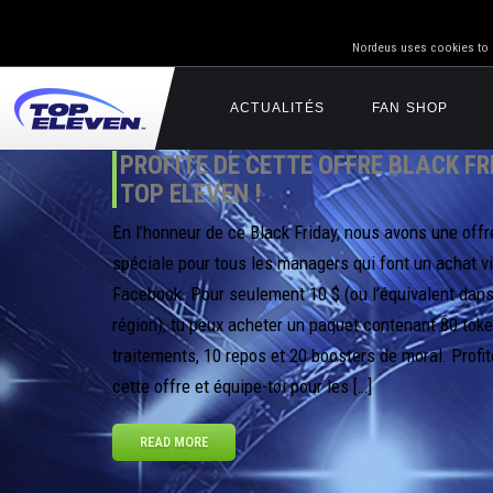
Nordeus uses cookies to g
ACTUALITÉS
FAN SHOP
PROFITE DE CETTE OFFRE BLACK FR
TOP ELEVEN !
En l’honneur de ce Black Friday, nous avons une offr
spéciale pour tous les managers qui font un achat v
Facebook. Pour seulement 10 $ (ou l’équivalent dans
région), tu peux acheter un paquet contenant 80 toke
traitements, 10 repos et 20 boosters de moral. Profit
cette offre et équipe-toi pour les […]
READ MORE