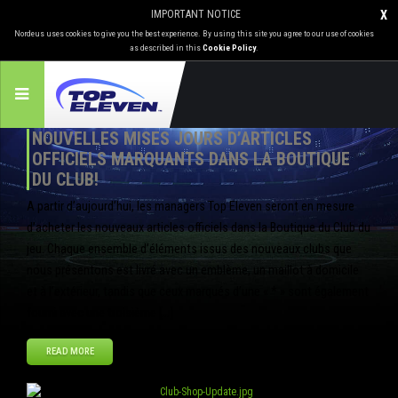
IMPORTANT NOTICE
X
Nordeus uses cookies to give you the best experience. By using this site you agree to our use of cookies
as described in this
Cookie Policy
.
NOUVELLES MISES JOURS D’ARTICLES
OFFICIELS MARQUANTS DANS LA BOUTIQUE
DU CLUB!
A partir d’aujourd’hui, les managers Top Eleven seront en mesure
d’acheter les nouveaux articles officiels dans la Boutique du Club du
jeu. Chaque ensemble d’éléments issus des nouveaux clubs que
nous présentons est livré avec un emblème, un maillot à domicile
et à l’extérieur, tandis que ceux marqués d’une « * » sont également
fourni avec une troisième […]
READ MORE
Août
29
2013