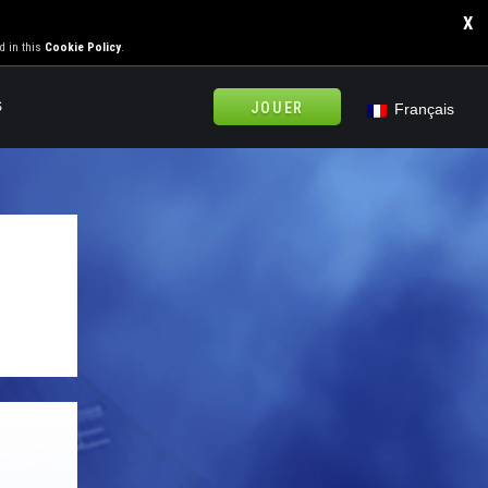
X
d in this
Cookie Policy
.
S
JOUER
Français