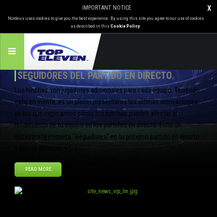
IMPORTANT NOTICE
X
Nordeus uses cookies to give you the best experience. By using this site you agree to our use of cookies
as described in this
Cookie Policy
.
SEGUIDORES DEL PARTIDO EN DIRECTO
Los hinchas son jugadores adicionales para cada equipo. Teniendo
esto en mente, es un placer presentaros las últimas innovaciones
en las que explicamos cómo los hinchas pueden afectar al
rendimiento de tu equipo en los partidos en directo. Echa un
vistazo a la etiqueta “Seguidores” en tu próximo partido en directo
y presta atención a […]
READ MORE
Ago
09
2012