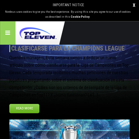
IMPORTANT NOTICE
X
Nordeus uses cookies to give you the best experience. By using this site you agree to our use of cookies
as described in this
Cookie Policy
.
CLASIFICARSE PARA LA CHAMPIONS LEAGUE
Queridos mánagers, Esta semana vamos a dedicar un nuevo
artículo sobre cómo clasificarse para la Liga de Campeones en Top
Eleven. Cada temporada recibimos muchas peticiones de nuestros
jugadores preguntando sobre el sistema de clasificación en esta
competición. ¿Cuáles son los criterios de desempate de la Liga de
Campeones en Top11? Y ¿cómo funcionan? La […]
READ MORE
Jul
11
2014