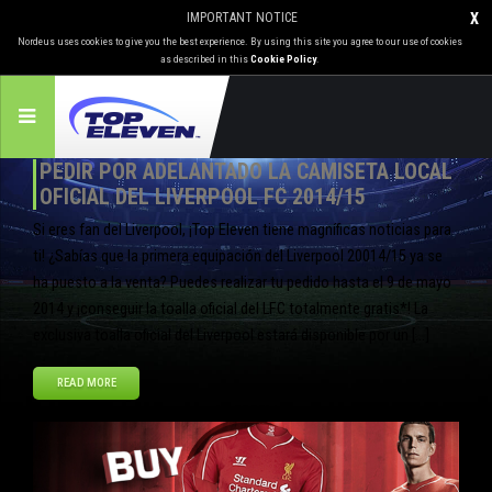
IMPORTANT NOTICE
X
Nordeus uses cookies to give you the best experience. By using this site you agree to our use of cookies
as described in this
Cookie Policy
.
PEDIR POR ADELANTADO LA CAMISETA LOCAL
OFICIAL DEL LIVERPOOL FC 2014/15
Si eres fan del Liverpool, ¡Top Eleven tiene magníficas noticias para
ti! ¿Sabías que la primera equipación del Liverpool 20014/15 ya se
ha puesto a la venta? Puedes realizar tu pedido hasta el 9 de mayo
2014 y ¡conseguir la toalla oficial del LFC totalmente gratis*! La
exclusiva toalla oficial del Liverpool estará disponible por un […]
READ MORE
Abr
29
2014