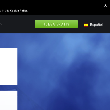
X
d in this
Cookie Policy
.
S
JUEGA GRATIS
Español