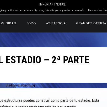
IMPORTANT NOTICE
ive you the best experience. By using this site you agree to our use of cookies as describe
OMUNIDAD
FORO
ASISTENCIA
GRANDES OFERTA
 ESTADIO – 2ª PARTE
 estructuras puedes construir como parte de tu estadio. Esta
ficios que representan una adición a tu estadio.