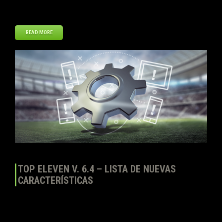
mínima compatible a […]
READ MORE
Ene
22
2018
TOP ELEVEN V. 6.4 – LISTA DE NUEVAS
CARACTERÍSTICAS
¡Feliz 2018! El 9 de enero lanzamos la versión 6.4 de Top Eleven para
todas las plataformas: iOS, Android y navegador web. En esta
primera actualización del año, traemos noticias emocionantes