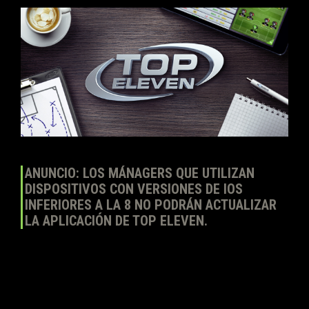
Ene
29
2018
ANUNCIO: LOS MÁNAGERS QUE UTILIZAN
DISPOSITIVOS CON VERSIONES DE IOS
INFERIORES A LA 8 NO PODRÁN ACTUALIZAR
LA APLICACIÓN DE TOP ELEVEN.
¡Hola, Mánagers! Con el lanzamiento de Top Eleven versión 6.5,
dejaremos de ofrecer compatibilidad con las versiones de iOS
inferiores a la 8. Se trata de algo necesario para mejorar el juego y
la estabilidad, y para añadir nuevas características no compatibles
con versiones anteriores del sistema operativo. La versión de iOS