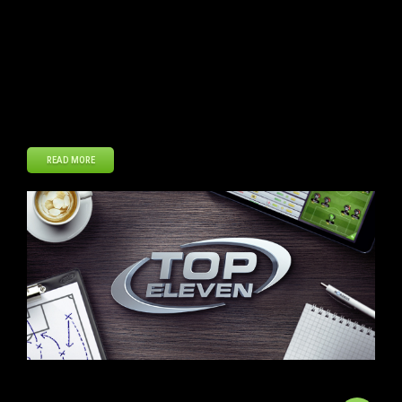
las plataformas: iOS, Android y navegador web. En ella
incorporamos importantes novedades y correcciones para los
Mánagers. A continuación, el registro completo de cambios.
MEJORAS – Hemos añadido el botón Guardar en los partidos. Los
cambios que realices durante el partido solo se aplicarán cuando
toques […]
READ MORE
Dic
15
2017