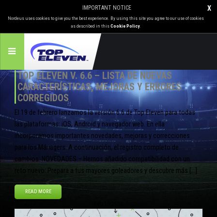
IMPORTANT NOTICE
X
Nordeus uses cookies to give you the best experience. By using this site you agree to our use of cookies
as described in this
Cookie Policy
.
TOP ELEVEN V. 6.6 – LISTA DE NUEVAS
CARACTERÍSTICAS, MEJORAS Y ERRORES
CORREGIDOS
El 19 de febrero lanzamos la versión 6.6 de Top Eleven para todas
las plataformas: iOS, Android y navegador web. En ella
incorporamos importantes novedades, mejoras y correcciones
para los Mánagers. A continuación, el registro completo de
cambios: NOVEDADES – Hemos añadido compatibilidad con un
reto nuevo: Prepara a tus mayores goleadores y descubre más […]
READ MORE
Feb
19
2018