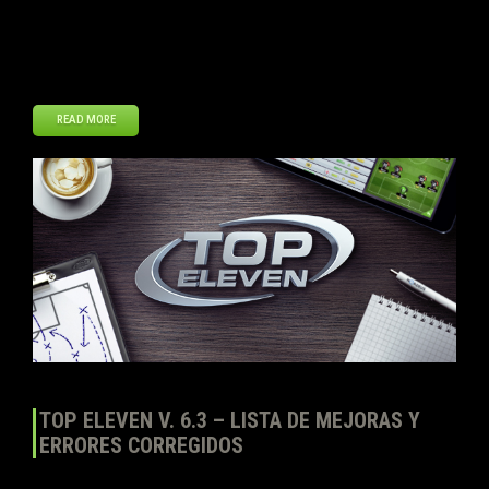
para nuestros Mánagers. Este es el registro de cambios completo:
NOVEDADES – Es hora de volver de gira con tu equipo: ¡esta vez,
por Alemania! En este nuevo […]
READ MORE
Ene
12
2018
TOP ELEVEN V. 6.3 – LISTA DE MEJORAS Y
ERRORES CORREGIDOS
El 15 de diciembre lanzamos la versión 6.3 de Top Eleven para todas