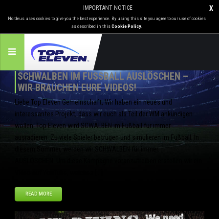
IMPORTANT NOTICE
X
Nordeus uses cookies to give you the best experience. By using this site you agree to our use of cookies
as described in this
Cookie Policy
.
SCHWALBEN IM FUSSBALL AUSLÖSCHEN – W
IR BRAUCHEN EURE VIDEOS!
Liebe Top Eleven Gemeinschaft, Wir haben ein neues und
interessantes Projekt, dass wir euch als Teil der WM ankündigen
wollen. Top Eleven wird SCWALBEN im Fußball für immer
ausradieren. Zu viele Spieler betrügen und simulieren im Fußball. In
diesem Sommer, werden wir SCHWALBEN für immer
AUSLÖSCHEN. Um diese Kampagne voranzutreiben erstellen wir ein
Video auf YouTube, welches […]
READ MORE
Mai
21
2014