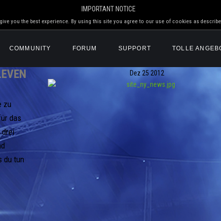
IMPORTANT NOTICE
ive you the best experience. By using this site you agree to our use of cookies as describe
COMMUNITY
FORUM
SUPPORT
TOLLE ANGEB
LEVEN
Dez
25
2012
e zu
für das
 drei
nd
s du tun