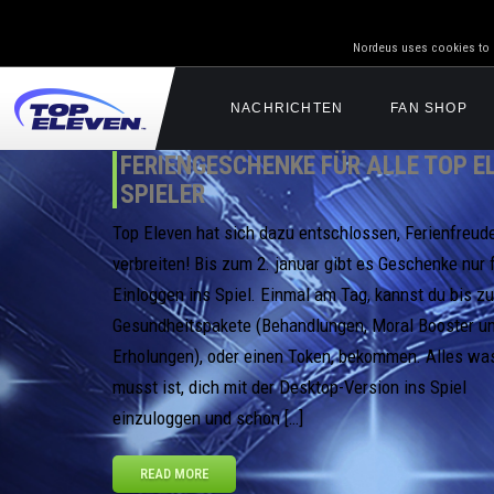
Nordeus uses cookies to g
NACHRICHTEN
FAN SHOP
FERIENGESCHENKE FÜR ALLE TOP E
SPIELER
Top Eleven hat sich dazu entschlossen, Ferienfreud
verbreiten! Bis zum 2. januar gibt es Geschenke nur 
Einloggen ins Spiel. Einmal am Tag, kannst du bis zu
Gesundheitspakete (Behandlungen, Moral Booster u
Erholungen), oder einen Token, bekommen. Alles wa
musst ist, dich mit der Desktop-Version ins Spiel
einzuloggen und schon […]
READ MORE