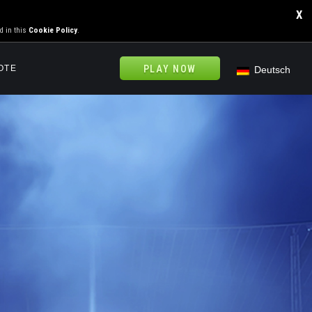
X
d in this
Cookie Policy
.
OTE
PLAY NOW
Deutsch