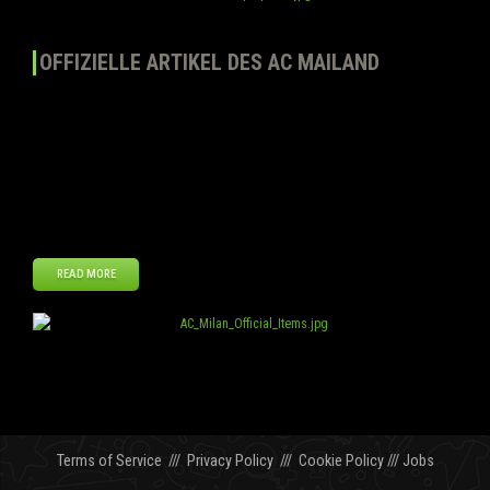
OFFIZIELLE ARTIKEL DES AC MAILAND
Voller Stolz verkünden wir euch unser neues Top Eleven Feature –
Offizielle Artikel! Das offizielle AC Mailand-Wappen und -Trikot
befinden sich ab sofort in unserem Club Shop. Alle drei Versionen
des trikots, Heim, Auswärts und Alternativ sind erhältlich. Du kannst
deine Mannschaft jetzt in den Farben eines der bekanntesten Klubs
weltweit bekleiden, und ihm somit […]
READ MORE
Sep
23
2012
Terms of Service
///
Privacy Policy
///
Cookie Policy
///
Jobs