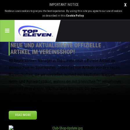
IMPORTANT NOTICE
X
Nordeus uses cookies to give you the best experience. By using this site you agree to our use of cookies
as described in this
Cookie Policy
.
NEUE UND AKTUALISIERTE OFFIZIELLE
ARTIKEL IM VEREINSSHOP!
Ab heute können Manager in Top Eleven neue offizielle Artikel im
Vereinsshop im Spiel kaufen. Jedes Set von Artikeln von den neuen
Mannschaften, die wir vorstellen, kommt mit käuflichen Wappen,
Heim- und Auswärtstrikot, währen dei mit Sternchen “*” versehenen
auch mit einer dritten Trikotvariante kommen. Die neuen
vorgestellten Mannschaften sind (in alphabetischer Reihenfolge):
Chonburi FC * […]
READ MORE
Aug
29
2013